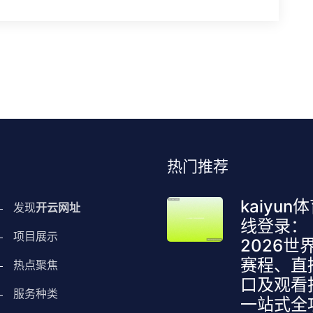
热门推荐
kaiyun
发现
开云网址
线登录：
项目展示
2026世
赛程、直
热点聚焦
口及观看
服务种类
一站式全