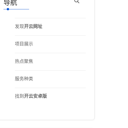
导航
发现
开云网址
项目展示
热点聚焦
服务种类
找到
开云安卓版