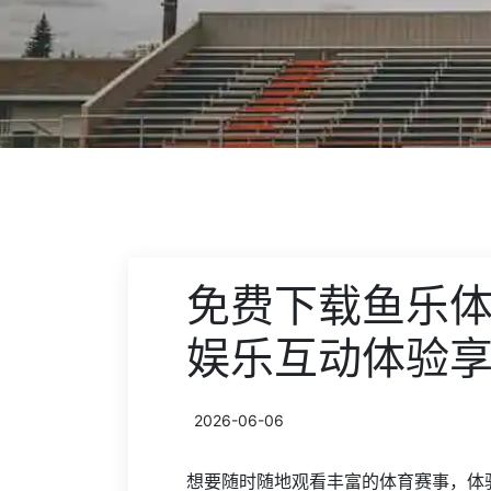
免费下载鱼乐体
娱乐互动体验
2026-06-06
想要随时随地观看丰富的体育赛事，体