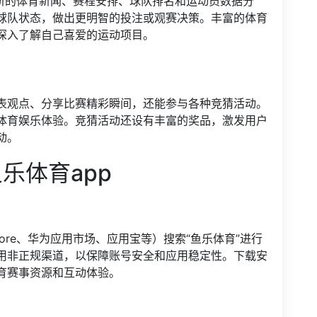
最新的体育新闻、赛程安排、球队排名和运动员数据分
球队状态，做出更明智的投注或观赛决策。丰富的体育
深入了解自己喜爱的运动项目。
表观点、分享比赛精彩瞬间，还能参与各种竞猜活动。
体育娱乐体验。竞猜活动还设有丰富的奖品，激发用户
动。
乐体育app
tore、华为应用市场、应用宝等）搜索“鱼乐体育”进行
用非正规渠道，以保障账号安全和应用稳定性。下载安
育赛事资源和互动体验。