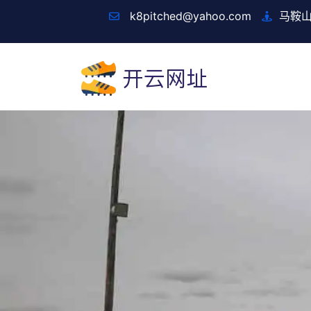
k8pitched@yahoo.com
马鞍山