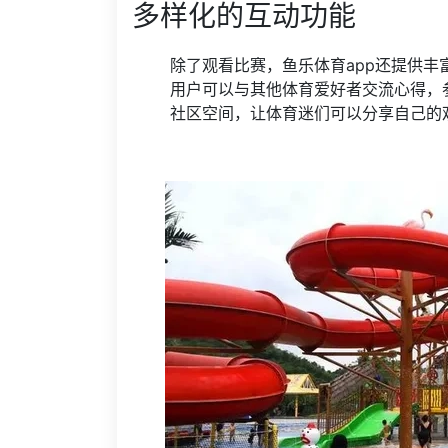
多样化的互动功能
除了观看比赛，鱼乐体育app还提供
用户可以与其他体育爱好者交流心得，
社区空间，让体育迷们可以分享自己的