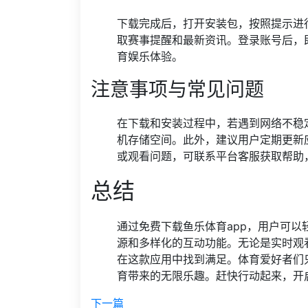
下载完成后，打开安装包，按照提示进
取赛事提醒和最新资讯。登录账号后，
育娱乐体验。
注意事项与常见问题
在下载和安装过程中，若遇到网络不稳
机存储空间。此外，建议用户定期更新
或观看问题，可联系平台客服获取帮助，
总结
通过免费下载鱼乐体育app，用户可
源和多样化的互动功能。无论是实时观
在这款应用中找到满足。体育爱好者们
育带来的无限乐趣。赶快行动起来，开
下一篇