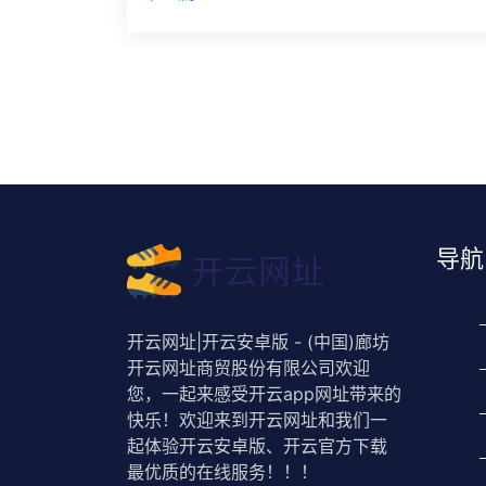
导航
开云网址|开云安卓版 - (中国)廊坊
开云网址商贸股份有限公司欢迎
您，一起来感受开云app网址带来的
快乐！欢迎来到开云网址和我们一
起体验开云安卓版、开云官方下载
最优质的在线服务！！！