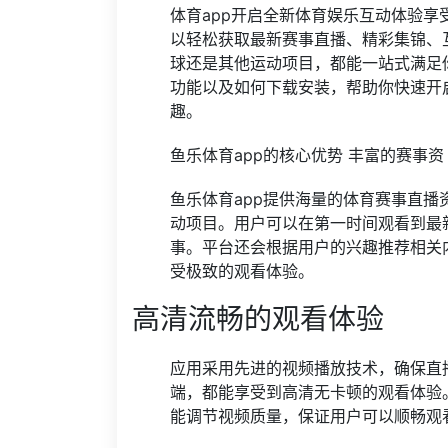
体育app开启全新体育娱乐互动体验
以轻松获取最新赛事直播、精彩集锦、
球还是其他运动项目，都能一站式满足
功能以及如何下载安装，帮助你快速开
趣。
鱼乐体育app的核心优势 丰富的赛事资
鱼乐体育app提供海量的体育赛事直
动项目。用户可以在第一时间观看到最
事。平台还会根据用户的兴趣推荐相关
受极致的观看体验。
高清流畅的观看体验
应用采用先进的视频播放技术，确保直
端，都能享受到高清无卡顿的观看体验
能调节视频质量，保证用户可以顺畅观