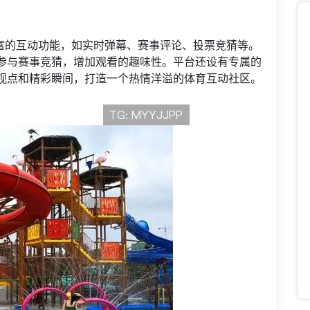
丰富的互动功能，如实时弹幕、赛事评论、投票竞猜等。
参与赛事竞猜，增加观看的趣味性。平台还设有专属的
观点和精彩瞬间，打造一个热情洋溢的体育互动社区。