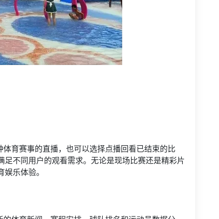
各种体育赛事的直播，也可以选择点播回看已结束的比
满足不同用户的观看需求。无论是现场比赛还是精彩片
育娱乐体验。