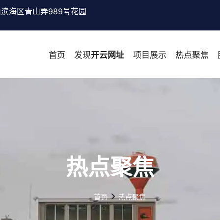
滨海区青山弄989号花园
首页
发现
开云网址
项目展示
热点聚焦
热点聚焦
首页
热点聚焦